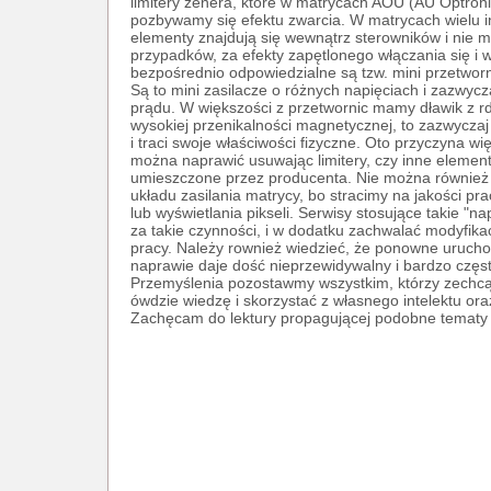
limitery zenera, które w matrycach AOU (AU Optron
pozbywamy się efektu zwarcia. W matrycach wielu 
elementy znajdują się wewnątrz sterowników i nie 
przypadków, za efekty zapętlonego włączania się i w
bezpośrednio odpowiedzialne są tzw. mini przetwor
Są to mini zasilacze o różnych napięciach i zazwyc
prądu. W większości z przetwornic mamy dławik z 
wysokiej przenikalności magnetycznej, to zazwyczaj
i traci swoje właściwości fizyczne. Oto przyczyna wi
można naprawić usuwając limitery, czy inne elemen
umieszczone przez producenta. Nie można również 
układu zasilania matrycy, bo stracimy na jakości pr
lub wyświetlania pikseli. Serwisy stosujące takie "na
za takie czynności, i w dodatku zachwalać modyfika
pracy. Należy rownież wiedzieć, że ponowne uruchom
naprawie daje dość nieprzewidywalny i bardzo często
Przemyślenia pozostawmy wszystkim, którzy zechcą
ówdzie wiedzę i skorzystać z własnego intelektu oraz
Zachęcam do lektury propagującej podobne tematy