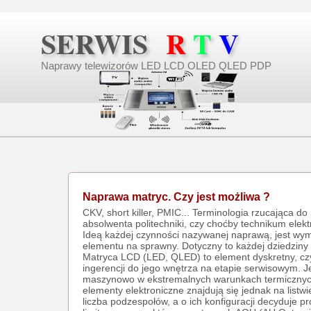
SERWIS
R
T
V
Naprawy telewizorów LED LCD OLED QLED PDP
Naprawa matryc. Czy jest możliwa ?
CKV, short killer, PMIC... Terminologia rzucająca d
absolwenta politechniki, czy choćby technikum elek
Ideą każdej czynności nazywanej naprawą, jest wy
elementu na sprawny. Dotyczny to każdej dziedziny ży
Matryca LCD (LED, QLED) to element dyskretny, czy
ingerencji do jego wnętrza na etapie serwisowym. 
maszynowo w ekstremalnych warunkach termicznyc
elementy elektroniczne znajdują się jednak na listwi
liczba podzespołów, a o ich konfiguracji decyduje p