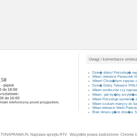
Uwagi i komentarze umies
Dzie� dobry! Potrzebuj� napra
Witam ,telewizor Panasonik Vi
150
Witam! Chcia�bym zapytac cz
 - piątek
Dzie� Dobry Telewizor PHI
0 do 18:00
Witam serdecznie czy napra
arsztatowe:
Witam , jaki by�by przybli�o
00 do 16:00
Witam Potrzebuje wymieni� z
ntakt telefoniczny przed przyjazdem.
Witam szukam matrycy do Sa
Witam telewizor Marki Polaroid 
Brak obrazu g�os dzia�a. 
6 TVNAPRAWA.PL Naprawa sprzętu RTV Wszystkie prawa zastrzeżone. Chrome 131.