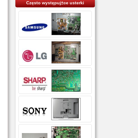
Często występuj±ce usterki