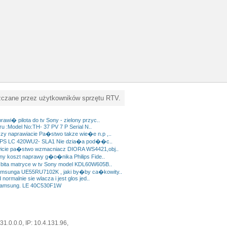
zczane przez użytkowników sprzętu RTV.
wi� pilota do tv Sony - zielony przyc..
ru :Model No:TH- 37 PV 7 P Serial N..
y naprawiacie Pa�stwo takze wie�e n.p ,..
LIPS LC 420WU2- SLA1 Nie dzia�a pod��c..
wicie pa�stwo wzmacniacz DIORA WS4421,obj..
ny koszt naprawy g�o�nika Philips Fide..
bita matryce w tv Sony model KDL60W605B..
msunga UE55RU7102K , jaki by�by ca�kowity..
normalnie sie wlacza i jest glos jed..
Samsung. LE 40C530F1W
0.0.0, IP: 10.4.131.96,